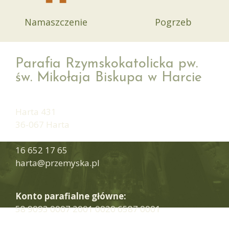
Namaszczenie
Pogrzeb
Parafia Rzymskokatolicka pw.
św. Mikołaja Biskupa w Harcie
Harta 431
36-067 Harta
16 652 17 65
harta@przemyska.pl
Konto parafialne główne:
58 9093 0007 2001 0020 6587 0001