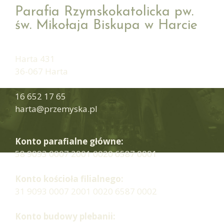
Parafia Rzymskokatolicka pw.
św. Mikołaja Biskupa w Harcie
Harta 431
36-067 Harta
16 652 17 65
harta@przemyska.pl
Konto parafialne główne:
58 9093 0007 2001 0020 6587 0001
Konto kościoła filialnego:
31 9093 0007 2001 0020 6587 0002
Konto budowy plebanii: