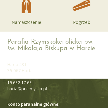
Namaszczenie
Pogrzeb
Parafia Rzymskokatolicka pw.
św. Mikołaja Biskupa w Harcie
Harta 431
36-067 Harta
16 652 17 65
harta@przemyska.pl
Konto parafialne główne: